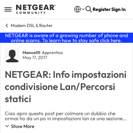
Skip to content
Register
Sign In
Open Side Menu
Modem DSL & Router
NETGEAR is aware of a growing number of phone and
online scams. To learn how to stay safe click
here
.
Forum Discussion
Manuellll
Apprentice
May 17, 2017
NETGEAR: Info impostazioni
condivisione Lan/Percorsi
statici
Ciao apro questo post per colmare un dubbio che
ormai ho da un po in impostazioni lan ce una sezione
che si chiama prenotazione indirizzi ip immagino che
Show More
serve a prenotare un indirizzo ip statico per...