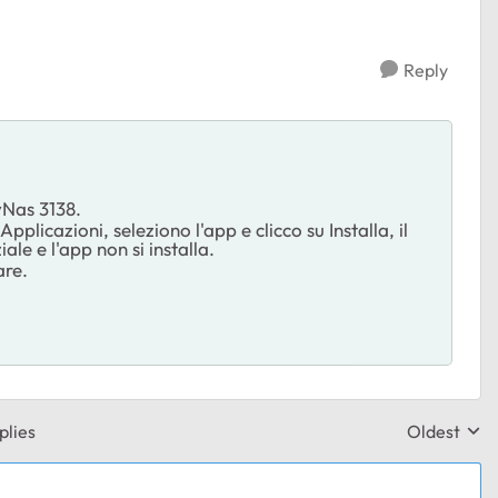
Reply
yNas 3138.
licazioni, seleziono l'app e clicco su Installa, il
le e l'app non si installa.
are.
plies
Oldest
Replies sor