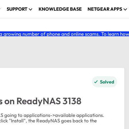
SUPPORT
KNOWLEDGE BASE
NETGEAR APPS
 growing number of phone and online scams. To learn how t
Solved
ons on ReadyNAS 3138
S going to applications->available applications.
click "Install", the ReadyNAS goes back to the