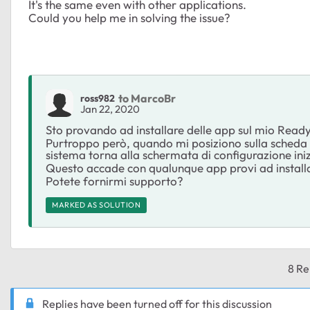
It's the same even with other applications.
Could you help me in solving the issue?
to MarcoBr
ross982
Jan 22, 2020
Sto provando ad installare delle app sul mio Read
Purtroppo però, quando mi posiziono sulla scheda App
sistema torna alla schermata di configurazione inizia
Questo accade con qualunque app provi ad install
Potete fornirmi supporto?
MARKED AS SOLUTION
8 Re
Replies have been turned off for this discussion