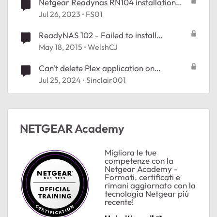
Netgear Readynas RN104 installation
application impossible
Jul 26, 2023
FS01
ReadyNAS 102 - Failed to install
applications (any)
May 18, 2015
WelshCJ
Can't delete Plex application on
ReadyNAS 214
Jul 25, 2024
Sinclair001
NETGEAR Academy
Migliora le tue
competenze con la
Netgear Academy -
Formati, certificati e
rimani aggiornato con la
ted by
tecnologia Netgear più
recente!