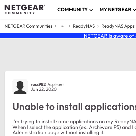
Skip to content
COMMUNITY
MY NETGEAR
NETGEAR Communities
ReadyNAS
ReadyNAS Apps
NETGEAR is aware of a
Forum Discussion
ross982
Aspirant
Jan 22, 2020
Unable to install applicati
I'm trying to install some applications on my ReadyNA
When I select the application (ex. Archiware P5) and I 
Administration page without installing it.