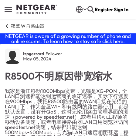
Skip to content
Register
Sign In
Open Side Menu
夜鹰 WiFi 路由器
NETGEAR is aware of a growing number of phone and
online scams. To learn how to stay safe click
here
.
Forum Discussion
lzpgerrard
Follower
May 05, 2024
R8500不明原因带宽缩水
我家是浙江移动1000Mbps宽带，光猫是XG-PON，全
LAN口测速都能达到运营商的承诺速率，实际下行速度
在900Mbps，我把R8500路由器的WAN口接在光猫的
LAN口下，作为全屋WIFI和有线网的路由器使用，都是
默认设置，没有开QoS，这时无论用路由管理界面的测
速（powered by speedtest.net）,或者用移动工程师的
移动设备测速，或者电脑接路由器LAN口用浏览器访问
speedtest.net测速，结果都只能达到
500Mbps~600Mbps，与光猫LAN口速度相距甚远，移