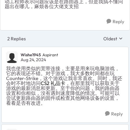
动工程师表示问题应该是在路由器上，但是我搞不懂问
题出在哪儿，麻烦各位大佬支支招
Reply
2 Replies
Oldest
Replies sort
Wishe1945
Aspirant
Aug 24, 2024
我也使用类似的宽带连接，主要是用来玩电脑游戏，
它的表现还不错。对于游戏，我大多数时间都在玩
Counter-Strike，这个游戏让我非常喜欢。同时，我还
会时不时地访问
CS2 礼品卡
，在那里我可以获取关于
游戏的最新消息和更新。至于你的问题，我的路由器
设置和你相似，没有遇到速度降低的情况。可能可以
尝试更新路由器的固件或检查其他网络设备的设置，
看看是否有改进。
Reply