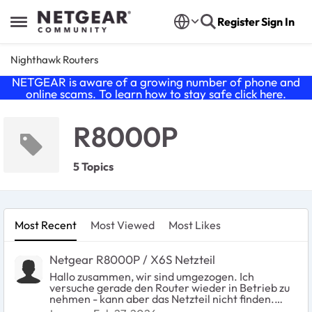
Skip to content
Register
Sign In
Open Side Menu
Nighthawk Routers
NETGEAR is aware of a growing number of phone and
online scams. To learn how to stay safe click
here
.
R8000P
5 Topics
Most Recent
Most Viewed
Most Likes
Netgear R8000P / X6S Netzteil
Hallo zusammen, wir sind umgezogen. Ich
versuche gerade den Router wieder in Betrieb zu
nehmen - kann aber das Netzteil nicht finden.
Jetzt suche ich nach Ersatz. Weiß irgendjemand