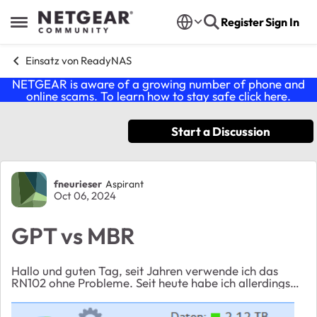
Skip to content
Register
Sign In
Open Side Menu
Einsatz von ReadyNAS
NETGEAR is aware of a growing number of phone and
online scams. To learn how to stay safe click
here
.
Start a Discussion
Forum Discussion
fneurieser
Aspirant
Oct 06, 2024
GPT vs MBR
Hallo und guten Tag, seit Jahren verwende ich das
RN102 ohne Probleme. Seit heute habe ich allerdings
das Problem, dass die Platten im RN102 von MBR auf
GPT umgestellt wurden, warum kann ich leider...