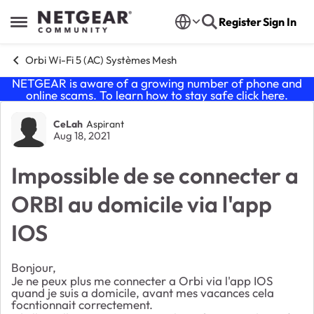
Skip to content
Register
Sign In
Open Side Menu
Orbi Wi-Fi 5 (AC) Systèmes Mesh
NETGEAR is aware of a growing number of phone and
online scams. To learn how to stay safe click
here
.
Forum Discussion
CeLah
Aspirant
Aug 18, 2021
Impossible de se connecter a
ORBI au domicile via l'app
IOS
Bonjour,
Je ne peux plus me connecter a Orbi via l'app IOS
quand je suis a domicile, avant mes vacances cela
focntionnait correctement.