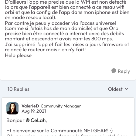
D'ailleurs l'app me precise que la Wifi est non detecté
(alors que l'appareil est bien connecté a ce resau wifi
orbi et que la config de l'app dans mon iphone est bien
en mode reseau local).
Par contre je peux y acceder via l'acces universel
(comme si j'etais hos de mon domicile) et que Orbi
precise bien être connecté a internet avec des debits
montant et descendant avoisinant les 800 mps.
J'ai supprimé l'app et fait les mises a jours firmware et
relancé le routeur mais rien n'y fait !
Help please
Reply
10 Replies
Oldest
Replies sort
ValerieD
Community Manager
Aug 19, 2021
Bonjour
CeLah
,
Et bienvenue sur la Communauté NETGEAR! :)