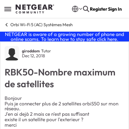
Skip to content
Register
Sign In
Open Side Menu
Orbi Wi-Fi 5 (AC) Systèmes Mesh
NETGEAR is aware of a growing number of phone and
online scams. To learn how to stay safe click
here
.
Forum Discussion
giroddom
Tutor
Dec 12, 2018
RBK50-Nombre maximum
de satellites
Bonjour
Puis je connecter plus de 2 satellites orbiS50 sur mon
réseau.
J'en ai dejà 2 mais ce n'est pas suffisant
existe il un satellite pour l'exterieur ?
merci