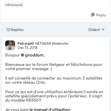
DÉPANNAGE
Reply
12 Replies
Oldest
Replies sort
PatrycjaG
NETGEAR Moderator
Dec 13, 2018
Bonjour
giroddom
,
Bienvenue sur le forum Netgear et félicitations pour
votre premier message :)
Il est conseillé de connecter au maximum 3 satellites
sur votre réseau Orbi.
Pour ce qui est d'une utilisation extérieure il existe un
satellite spécialement prévu pour l'extérieur. Il s'agit
du modèle RBS50Y.
Je vous joins
le manuel d'utilisation.