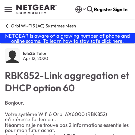
Skip to content
Register
Sign In
Open Side Menu
Orbi Wi-Fi 5 (AC) Systèmes Mesh
NETGEAR is aware of a growing number of phone and
online scams. To learn how to stay safe click
here
.
Forum Discussion
lolo2b
Tutor
Apr 12, 2020
RBK852-Link aggregation et
DHCP option 60
Bonjour,
Votre s
ystème Wifi 6 Orbi AX6000 (RBK852)
m'intéresse fortement.
Néanmoins je ne trouve pas 2 informations essentielles
pour mon futur achat.