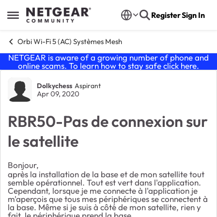
Skip to content
Register
Sign In
Open Side Menu
Orbi Wi-Fi 5 (AC) Systèmes Mesh
NETGEAR is aware of a growing number of phone and
online scams. To learn how to stay safe click
here
.
Forum Discussion
Dolkychess
Aspirant
Apr 09, 2020
RBR50-Pas de connexion sur
le satellite
Bonjour,
après la installation de la base et de mon satellite tout
semble opérationnel. Tout est vert dans l'application.
Cependant, lorsque je me connecte à l'application je
m'aperçois que tous mes périphériques se connectent à
la base. Même si je suis à côté de mon satellite, rien y
fait, le périphérique prend la base.