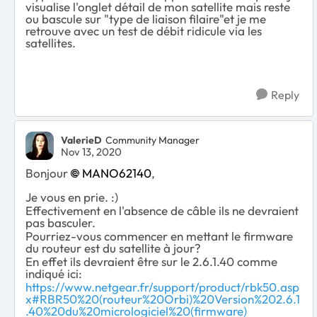
visualise l'onglet détail de mon satellite mais reste
ou bascule sur "type de liaison filaire"et je me
retrouve avec un test de débit ridicule via les
satellites.
Reply
ValerieD
Community Manager
Nov 13, 2020
Bonjour
MANO62140
,
Je vous en prie. :)
Effectivement en l'absence de câble ils ne devraient
pas basculer.
Pourriez-vous commencer en mettant le firmware
du routeur est du satellite à jour?
En effet ils devraient être sur le 2.6.1.40 comme
indiqué ici:
https://www.netgear.fr/support/product/rbk50.asp
x#RBR50%20(routeur%20Orbi)%20Version%202.6.1
.40%20du%20micrologiciel%20(firmware)