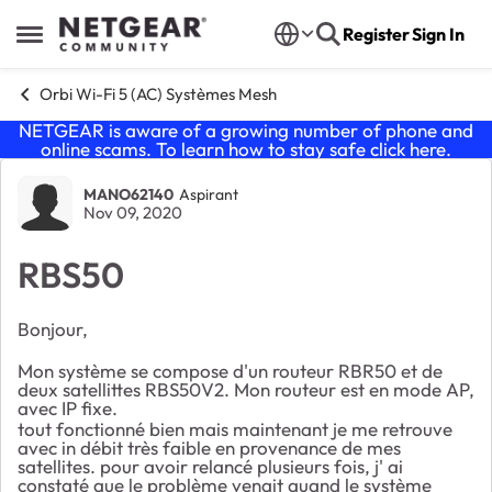
Skip to content
Register
Sign In
Open Side Menu
Orbi Wi-Fi 5 (AC) Systèmes Mesh
NETGEAR is aware of a growing number of phone and
online scams. To learn how to stay safe click
here
.
Forum Discussion
MANO62140
Aspirant
Nov 09, 2020
RBS50
Bonjour,
Mon système se compose d'un routeur RBR50 et de
deux satellittes RBS50V2. Mon routeur est en mode AP,
avec IP fixe.
tout fonctionné bien mais maintenant je me retrouve
avec in débit très faible en provenance de mes
satellites. pour avoir relancé plusieurs fois, j' ai
constaté que le problème venait quand le système