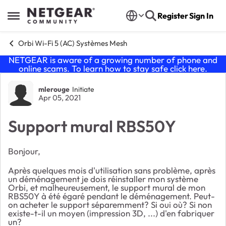
Skip to content
Register
Sign In
Open Side Menu
Orbi Wi-Fi 5 (AC) Systèmes Mesh
NETGEAR is aware of a growing number of phone and
online scams. To learn how to stay safe click
here
.
Forum Discussion
mlerouge
Initiate
Apr 05, 2021
Support mural RBS50Y
Bonjour,
Après quelques mois d'utilisation sans problème, après
un déménagement je dois réinstaller mon système
Orbi, et malheureusement, le support mural de mon
RBS50Y à été égaré pendant le déménagement. Peut-
on acheter le support séparemment? Si oui où? Si non
existe-t-il un moyen (impression 3D, ...) d'en fabriquer
un?