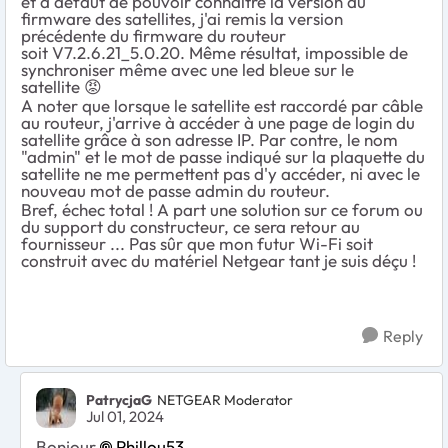
et à défaut de pouvoir connaître la version du
firmware des satellites, j'ai remis la version
précédente du firmware du routeur
soit
V7.2.6.21_5.0.20. Même résultat, impossible de
synchroniser même avec une led bleue sur le
satellite
😡
A noter que lorsque le satellite est raccordé par câble
au routeur, j'arrive à accéder à une page de login du
satellite grâce à son adresse IP. Par contre, le nom
"admin" et le mot de passe indiqué sur la plaquette du
satellite ne me permettent pas d'y accéder, ni avec le
nouveau mot de passe admin du routeur.
Bref, échec total ! A part une solution sur ce forum ou
du support du constructeur, ce sera retour au
fournisseur ... Pas sûr que mon futur Wi-Fi soit
construit avec du matériel Netgear tant je suis déçu !
Reply
PatrycjaG
NETGEAR Moderator
Jul 01, 2024
Bonjour
Phillou53
,