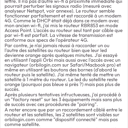
lettre. Il n'a pas d'autre wi-fi à proximité immédiate qui
pourrait perturber les signaux radio (mesuré avec
analyseur Netspot, voir annexe). Le routeur semble
fonctionner parfaitement et est raccordé à un modem
4G. Comme le DHCP était déjà dans ce modem avec
mon ancien wi-fi, j'ai mis le routeur RBR853 en mode
Access Point. L'accès au routeur seul tant par câble que
par wi-fi est parfait. La vitesse de transmission est
conforme aux specs de l'opérateur 4G.
Par contre, je n'ai jamais réussi à raccorder un ou
l'autre des satellites au routeur bien que leur led
devienne orange après quelques minutes. J'ai essayé
en utilisant l'appli Orbi mais aussi avec l'accès avec un
navigateur (orbilogin.com sur Safari/Macbook pro) et
même en utilisant les boutons des bornes (d'abord le
routeur puis le satellite). J'ai même tenté de mettre un
satellite à 1 mètre du routeur. Le led du satellite reste
orange (pourquoi pas bleue si près ?) mais pas plus de
succès.
Après plusieurs tentatives infructueuses, j'ai procédé à
un "factory reset" sur les 3 équipements mais sans plus
de succès avec ces procédures de "pairing".
A noter encore que par un raccordement câblé entre le
routeur et les satellites, les 2 satellites sont visibles sur
orbilogin.com comme "dispositif connecté" mais pas
comme satellite.