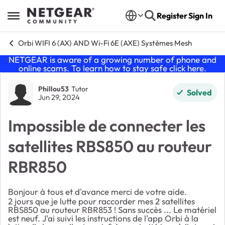
Skip to content
Register
Sign In
Open Side Menu
Orbi WIFI 6 (AX) AND Wi-Fi 6E (AXE) Systèmes Mesh
NETGEAR is aware of a growing number of phone and
online scams. To learn how to stay safe click
here
.
Forum Discussion
Phillou53
Tutor
Solved
Jun 29, 2024
Impossible de connecter les
satellites RBS850 au routeur
RBR850
Bonjour à tous et d'avance merci de votre aide.
2 jours que je lutte pour raccorder mes 2 satellites
RBS850 au routeur RBR853 ! Sans succès ... Le matériel
est neuf. J'ai suivi les instructions de l'app Orbi à la