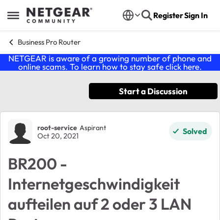
Skip to content
Register
Sign In
Open Side Menu
Business Pro Router
NETGEAR is aware of a growing number of phone and
online scams. To learn how to stay safe click
here
.
Start a Discussion
Forum Discussion
root-service
Aspirant
Solved
Oct 20, 2021
BR200 -
Internetgeschwindigkeit
aufteilen auf 2 oder 3 LAN