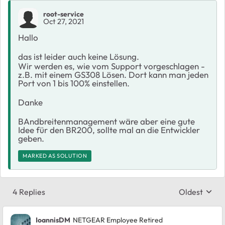
root-service
Oct 27, 2021
Hallo
das ist leider auch keine Lösung.
Wir werden es, wie vom Support vorgeschlagen -
z.B. mit einem GS308 Lösen. Dort kann man jeden
Port von 1 bis 100% einstellen.
Danke
BAndbreitenmanagement wäre aber eine gute
Idee für den BR200, sollte mal an die Entwickler
geben.
MARKED AS SOLUTION
4 Replies
Oldest
Replies sort
IoannisDM
NETGEAR Employee Retired