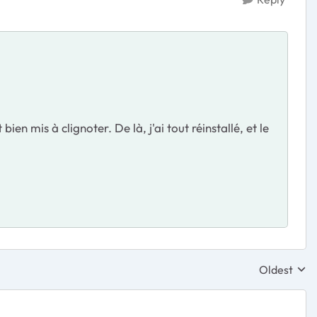
ien mis à clignoter. De là, j'ai tout réinstallé, et le
Oldest
Replies sor