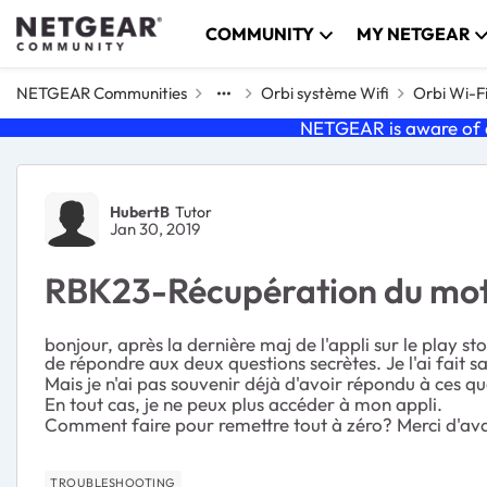
Skip to content
COMMUNITY
MY NETGEAR
NETGEAR Communities
Orbi système Wifi
Orbi Wi-F
NETGEAR is aware of a
Forum Discussion
HubertB
Tutor
Jan 30, 2019
RBK23-Récupération du mot d
bonjour, après la dernière maj de l'appli sur le pla
de répondre aux deux questions secrètes. Je l'ai fait s
Mais je n'ai pas souvenir déjà d'avoir répondu à ces ques
En tout cas, je ne peux plus accéder à mon appli.
Comment faire pour remettre tout à zéro? Merci d'av
TROUBLESHOOTING