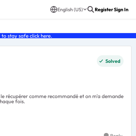
English (US)
Register
Sign In
o stay safe click
here
.
Solved
yé de le récupérer comme recommandé et on m'a demande
chaque fois.
Reply