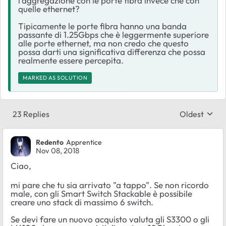
l'aggregazione con le porte fibra invece che con
quelle ethernet?
Tipicamente le porte fibra hanno una banda
passante di 1.25Gbps che è leggermente superiore
alle porte ethernet, ma non credo che questo
possa darti una significativa differenza che possa
realmente essere percepita.
MARKED AS SOLUTION
23 Replies
Oldest
Replies sort
Redento
Apprentice
Nov 08, 2018
Ciao,
mi pare che tu sia arrivato "a tappo". Se non ricordo
male, con gli Smart Switch Stackable è possibile
creare uno stack di massimo 6 switch.
Se devi fare un nuovo acquisto valuta gli S3300 o gli