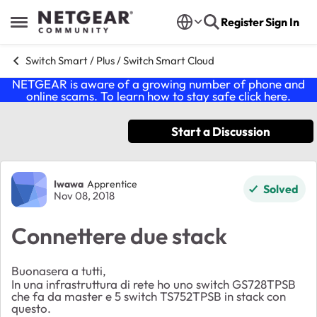
Skip to content
Register
Sign In
Open Side Menu
Switch Smart / Plus / Switch Smart Cloud
NETGEAR is aware of a growing number of phone and
online scams. To learn how to stay safe click
here
.
Start a Discussion
Forum Discussion
Iwawa
Apprentice
Solved
Nov 08, 2018
Connettere due stack
Buonasera a tutti,
In una infrastruttura di rete ho uno switch GS728TPSB
che fa da master e 5 switch TS752TPSB in stack con
questo.