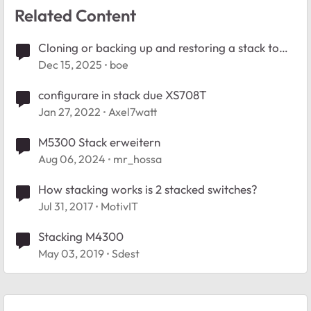
Related Content
Cloning or backing up and restoring a stack to
another stack?
Dec 15, 2025
boe
configurare in stack due XS708T
Jan 27, 2022
Axel7watt
M5300 Stack erweitern
Aug 06, 2024
mr_hossa
How stacking works is 2 stacked switches?
Jul 31, 2017
MotivIT
Stacking M4300
May 03, 2019
Sdest