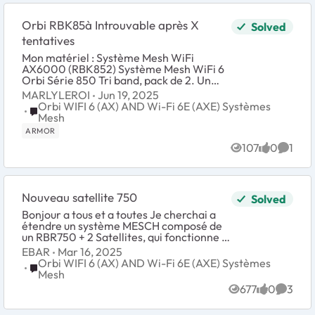
Orbi RBK85à Introuvable après X
Solved
tentatives
Mon matériel : Système Mesh WiFi
AX6000 (RBK852) Système Mesh WiFi 6
Orbi Série 850 Tri band, pack de 2. Un
Mac et un iphone. Bonjour j'ai fait les
MARLYLEROI
Jun 19, 2025
tentatives suivantes mais rien n'y fait. Si
Orbi WIFI 6 (AX) AND Wi-Fi 6E (AXE) Systèmes
Place Orbi WIFI 6 (AX) AND Wi-Fi 6E (AXE) Systèmes Mes
vo...
Mesh
ARMOR
107
0
1
Views
likes
Comme
Nouveau satellite 750
Solved
Bonjour a tous et a toutes Je cherchai a
étendre un système MESCH composé de
un RBR750 + 2 Satellites, qui fonctionne a
merveille depuis 4 ans. J'ai trouvé un
EBAR
Mar 16, 2025
produit d'occasion (RBS750) J'ai f...
Orbi WIFI 6 (AX) AND Wi-Fi 6E (AXE) Systèmes
Place Orbi WIFI 6 (AX) AND Wi-Fi 6E (AXE) Systèmes Mes
Mesh
677
0
3
Views
likes
Comme