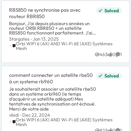
RBS850 ne synchronise pas avec
Solved
routeur RBR850
Bonjour, J'ai depuis plusieurs années un
routeur ORBI RBR850 + un satellite
RBS850 fonctionnant parfaitement. J'ai
voulu récemment m'équiper de deux
Stargates
Jan 13, 2025
satellites supplémentaires RBS850 que
Orbi WIFI 6 (AX) AND Wi-Fi 6E (AXE) Systèmes
Place Orbi WIFI 6 (AX) AND Wi-Fi 6E (AXE) Systèmes Mes
j'ai acheté...
Mesh
463
0
1
Views
likes
Comme
comment connecter un satellite rbe50
Solved
à un systeme rb960
Je souhaiterait associer un satellite rbe50
dans un système orbi960 (le temps
d'acquérir un satellite adéquat) Mes
tentatives de synchronisation ont échoué.
Merci de votre aide
vbidi
Dec 22, 2024
Orbi WIFI 6 (AX) AND Wi-Fi 6E (AXE) Systèmes
Place Orbi WIFI 6 (AX) AND Wi-Fi 6E (AXE) Systèmes Mes
Mesh
823
0
1