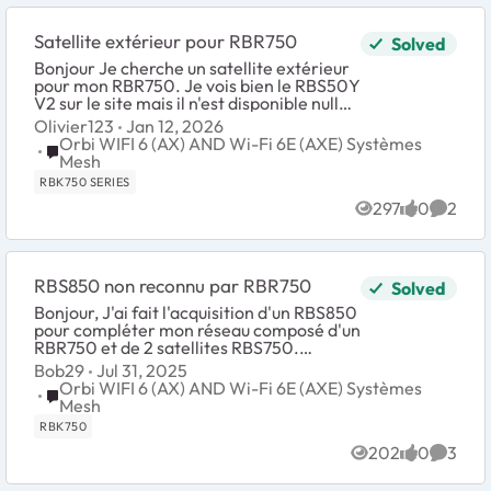
Satellite extérieur pour RBR750
Solved
Bonjour Je cherche un satellite extérieur
pour mon RBR750. Je vois bien le RBS50Y
V2 sur le site mais il n'est disponible nulle
part à la vente meme sur le site vente
Olivier123
Jan 12, 2026
netgear Auriez vous une...
Orbi WIFI 6 (AX) AND Wi-Fi 6E (AXE) Systèmes
Place Orbi WIFI 6 (AX) AND Wi-Fi 6E (AXE) Systèmes Mes
Mesh
RBK750 SERIES
297
0
2
Views
likes
Comme
RBS850 non reconnu par RBR750
Solved
Bonjour, J'ai fait l'acquisition d'un RBS850
pour compléter mon réseau composé d'un
RBR750 et de 2 satellites RBS750.
Malheureusement, malgré tous les resets
Bob29
Jul 31, 2025
possibles, les recherches sur intern...
Orbi WIFI 6 (AX) AND Wi-Fi 6E (AXE) Systèmes
Place Orbi WIFI 6 (AX) AND Wi-Fi 6E (AXE) Systèmes Mes
Mesh
RBK750
202
0
3
Views
likes
Comme