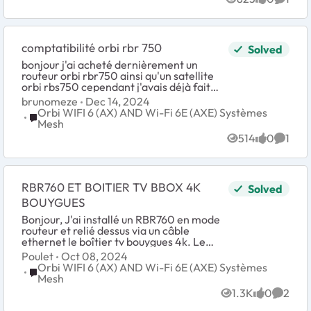
Views
likes
Comme
comptatibilité orbi rbr 750
Solved
bonjour j'ai acheté dernièrement un
routeur orbi rbr750 ainsi qu'un satellite
orbi rbs750 cependant j'avais déjà fait
l'acquisition d'un router orbi rbr750 ma
brunomeze
Dec 14, 2024
question est la suivante puis je me se...
Orbi WIFI 6 (AX) AND Wi-Fi 6E (AXE) Systèmes
Place Orbi WIFI 6 (AX) AND Wi-Fi 6E (AXE) Systèmes Mes
Mesh
514
0
1
Views
likes
Comme
RBR760 ET BOITIER TV BBOX 4K
Solved
BOUYGUES
Bonjour, J'ai installé un RBR760 en mode
routeur et relié dessus via un câble
ethernet le boîtier tv bouygues 4k. Le
boîtier tv est bien connecté ethernet, les
Poulet
Oct 08, 2024
diverses applis fonctionnent, mais impo...
Orbi WIFI 6 (AX) AND Wi-Fi 6E (AXE) Systèmes
Place Orbi WIFI 6 (AX) AND Wi-Fi 6E (AXE) Systèmes Mes
Mesh
1.3K
0
2
Views
likes
Comme