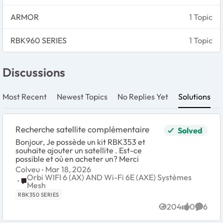
ARMOR
1 Topic
RBK960 SERIES
1 Topic
Discussions
Most Recent
Newest Topics
No Replies Yet
Solutions
Recherche satellite complémentaire
Solved
Bonjour, Je possède un kit RBK353 et
souhaite ajouter un satellite . Est-ce
possible et où en acheter un? Merci
Colveu
Mar 18, 2026
Orbi WIFI 6 (AX) AND Wi-Fi 6E (AXE) Systèmes
Place Orbi WIFI 6 (AX) AND Wi-Fi 6E (AXE) Systèmes Mes
Mesh
RBK350 SERIES
204
0
6
Views
likes
Comme